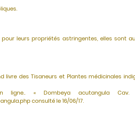
iques.
e pour leurs propriétés astringentes, elles sont 
d livre des Tisaneurs et Plantes médicinales indi
igne.. « Dombeya acutangula Cav. ». 
ula.php consulté le 16/06/17.