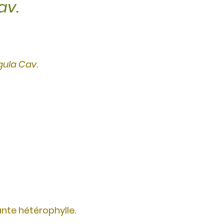
av.
ula Cav.
ringent.
nte hétérophylle.