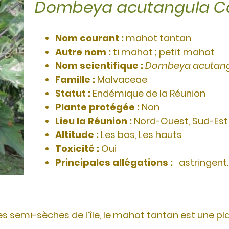
Dombeya acutangula C
Nom courant :
mahot tantan
Autre nom :
ti mahot ; petit mahot
Nom scientifique :
Dombeya acutang
Famille :
Malvaceae
Statut :
Endémique de la Réunion
Plante protégée :
Non
Lieu la Réunion :
Nord-Ouest, Sud-Est
Altitude :
Les bas, Les hauts
Toxicité :
Oui
Principales allégations :
ast
semi-sèches de l’île, le mahot tantan est une pla