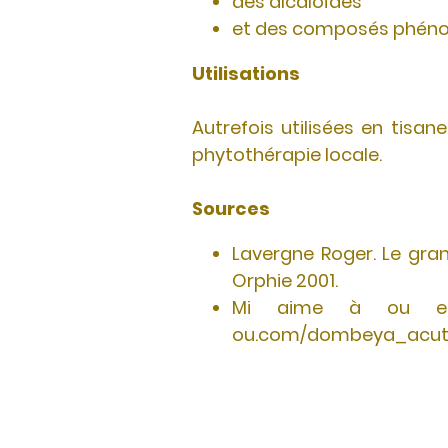
des alcaloïdes
et des composés phénol
Utilisations
Autrefois utilisées en tisan
phytothérapie locale.
Sources
Lavergne Roger. Le gran
Orphie 2001.
Mi aime à ou en l
ou.com/dombeya_acutang