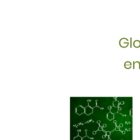
Glo
en