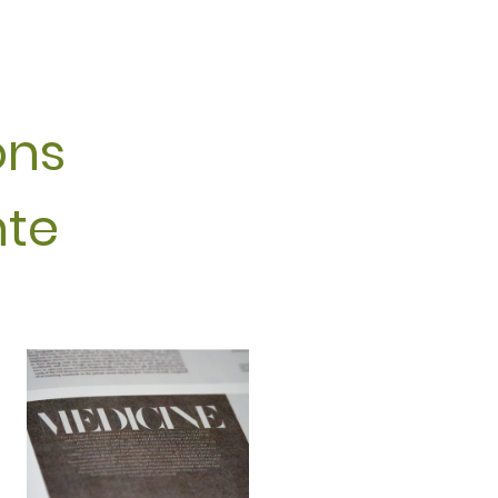
ions
nte