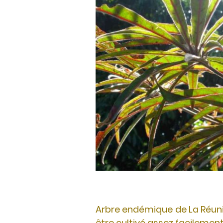
Arbre endémique de La Réunio
être cultivé assez facilement