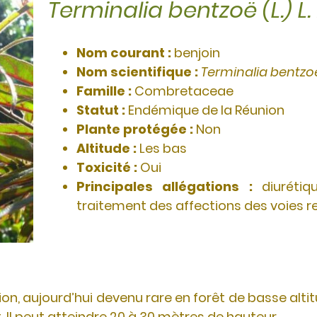
Terminalia bentzoë (L.) L.
Nom courant :
benjoin
Nom scientifique :
Terminalia bentzoë 
Famille :
Combretaceae
Statut :
Endémique de la Réunion
Plante protégée :
Non
Altitude :
Les bas
Toxicité :
Oui
Principales allégations :
diuréti
traitement des affections des voies re
n, aujourd’hui devenu rare en forêt de basse altitu
. Il peut atteindre 20 à 30 mètres de hauteur.