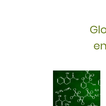
Glo
en