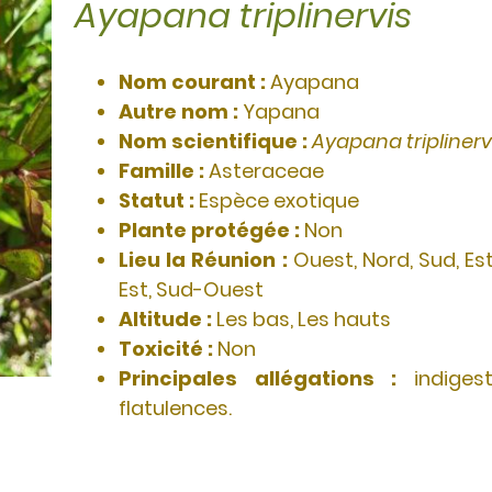
Ayapana triplinervis
Nom courant :
Ayapana
Autre nom :
Yapana
Nom scientifique :
Ayapana triplinerv
Famille :
Asteraceae
Statut :
Espèce exotique
Plante protégée :
Non
Lieu la Réunion :
Ouest, Nord, Sud, Es
Est, Sud-Ouest
Altitude :
Les bas, Les hauts
Toxicité :
Non
Principales allégations :
indige
flatulences.