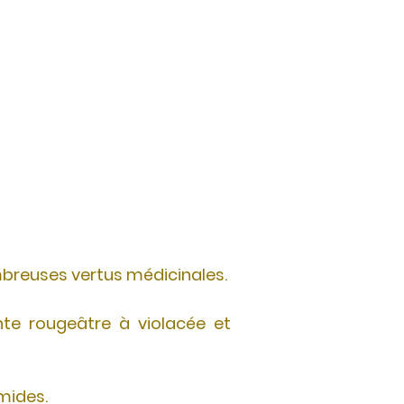
mbreuses vertus médicinales.
nte rougeâtre à violacée et
mides.