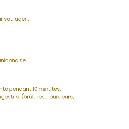
r soulager :
unionnaise.
lante pendant 10 minutes.
stifs (brûlures, lourdeurs,