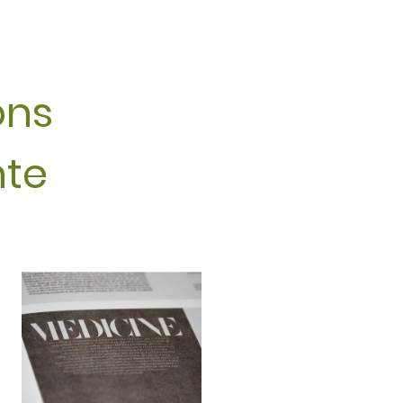
ions
nte